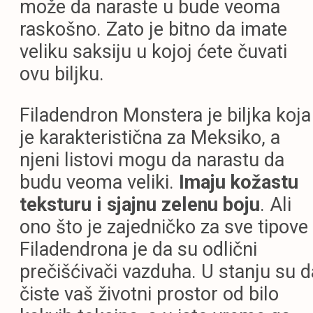
može da naraste u bude veoma
raskošno. Zato je bitno da imate
veliku saksiju u kojoj ćete čuvati
ovu biljku.
Filadendron Monstera je biljka koja
je karakteristična za Meksiko, a
njeni listovi mogu da narastu da
budu veoma veliki.
Imaju kožastu
teksturu i sjajnu zelenu boju
. Ali
ono što je zajedničko za sve tipove
Filadendrona je da su odlični
prečišćivači vazduha. U stanju su d
čiste vaš životni prostor od bilo