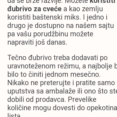
da se brže razvije. Možete
koristiti
đubrivo za cveće
a kao zemlju
koristiti baštenski miks. I jedno i
drugo je dostupno na našem sajtu
pa vašu porudžbinu možete
napraviti još danas.
Tečno đubrivo treba dodavati po
uravnoteženom režimu, a najbolje b
bilo to činiti jednom mesečno.
Nikako ne preterujte i pratite samo
uputstva sa ambalaže ili ono što st
dobili od prodavca. Prevelike
količine mogu dovesti do opekotin
lista.