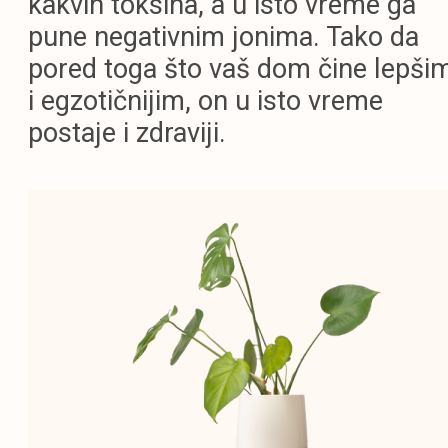
kakvih toksina, a u isto vreme ga
pune negativnim jonima. Tako da
pored toga što vaš dom čine lepši
i egzotičnijim, on u isto vreme
postaje i zdraviji.