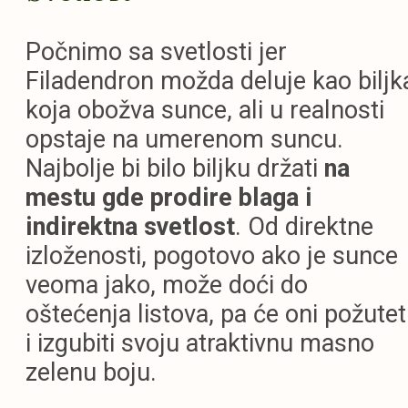
Počnimo sa svetlosti jer
Filadendron možda deluje kao biljk
koja obožva sunce, ali u realnosti
opstaje na umerenom suncu.
Najbolje bi bilo biljku držati
na
mestu gde prodire blaga i
indirektna svetlost
. Od direktne
izloženosti, pogotovo ako je sunce
veoma jako, može doći do
oštećenja listova, pa će oni požutet
i izgubiti svoju atraktivnu masno
zelenu boju.