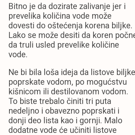
Bitno je da dozirate zalivanje jer i
prevelika količina vode može
dovesti do oštećenja korena biljke.
Lako se može desiti da koren počn
da truli usled prevelike količine
vode.
Ne bi bila loša ideja da listove biljk
poprskate vodom, po mogućstvu
kišnicom ili destilovanom vodom.
To biste trebalo činiti tri puta
nedeljno i obavezno poprskati i
donji deo lista kao i gornji. Malo
dodatne vode će učiniti listove