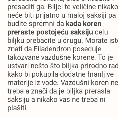
presaditi ga. Biljci te veličine nikak
neće biti prijatno u maloj saksiji pa
budite spremni da
kada koren
preraste postojeću saksiju
celu
biljku prebacite u drugu. Morate ist
znati da Filadendron poseduje
takozvane vazdušne korene. To je
ustvari nešto što biljka prirodno rad
kako bi pokupila dodatne hranljive
materije iz vode. Vazdušni koren n
treba a znači da je biljka prerasla
saksiju a nikako vas ne treba ni
plašiti.