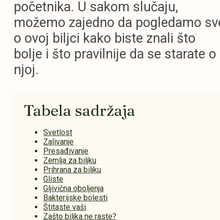
početnika. U sakom slučaju,
možemo zajedno da pogledamo sv
o ovoj biljci kako biste znali što
bolje i što pravilnije da se starate o
njoj.
Tabela sadržaja
Svetlost
Zalivanje
Presađivanje
Zemlja za biljku
Prihrana za biljku
Gliste
Gljivična oboljenja
Bakterijske bolesti
Štitaste vaši
Zašto biljka ne raste?