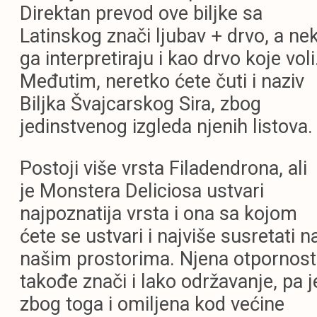
Direktan prevod ove biljke sa
Latinskog znači ljubav + drvo, a nek
ga interpretiraju i kao drvo koje voli
Međutim, neretko ćete čuti i naziv
Biljka Švajcarskog
Sira, zbog
jedinstvenog izgleda njenih listova.
Postoji više vrsta Filadendrona, ali
je Monstera Deliciosa ustvari
najpoznatija vrsta i ona sa kojom
ćete se ustvari i najviše susretati n
našim prostorima. Njena otpornost
takođe znači i lako održavanje, pa j
zbog toga i omiljena kod većine