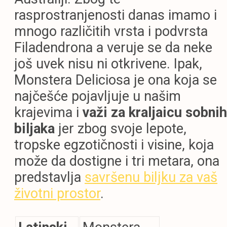
rasprostranjenosti danas imamo i
mnogo različitih vrsta i podvrsta
Filadendrona a veruje se da neke
još uvek nisu ni otkrivene. Ipak,
Monstera Deliciosa je ona koja se
najčešće pojavljuje u našim
krajevima i
važi za kraljaicu sobnih
biljaka
jer zbog svoje lepote,
tropske egzotičnosti i visine, koja
može da dostigne i tri metara, ona
predstavlja
savršenu biljku za vaš
životni prostor
.