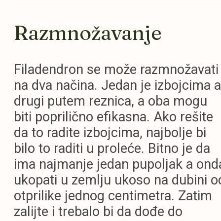
Razmnožavanje
Filadendron se može razmnožavati
na dva načina. Jedan je izbojcima a
drugi putem reznica, a oba mogu
biti poprilično efikasna. Ako rešite
da to radite izbojcima, najbolje bi
bilo to raditi u proleće. Bitno je da
ima najmanje jedan pupoljak a ond
ukopati u zemlju ukoso na dubini o
otprilike jednog centimetra. Zatim
zalijte i trebalo bi da dođe do