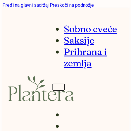
Pređi na glavni sadržaj
Preskoči na podnožje
Sobno cveće
Saksije
Prihrana i
zemlja
Sobno cveće
Saksije