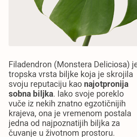
Filadendron (Monstera Deliciosa) j
tropska vrsta biljke koja je skrojila
svoju reputaciju kao
najotpronija
sobna biljka
. Iako svoje poreklo
vuče iz nekih znatno egzotičnijih
krajeva, ona je vremenom postala
jedna od najpoznatijih biljka za
čuvanje u životnom prostoru.