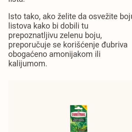
Isto tako, ako želite da osvežite boj
listova kako bi dobili tu
prepoznatljivu zelenu boju,
preporučuje se korišćenje đubriva
obogaćeno amonijakom ili
kalijumom.