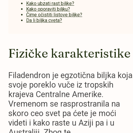
Kako ubzati rast biljke?
Kako oporaviti biljku?
Čime očistiti listove biljke?
Da li biljka cveta?
Fizičke karakteristike
Filadendron je egzotična biljka koja
svoje poreklo vuče iz tropskih
krajeva Centralne Amerike.
Vremenom se rasprostranila na
skoro ceo svet pa ćete je moći
videti i kako raste u Aziji pa i u
Australiji. Zbog te