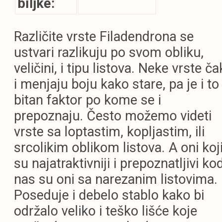
biljke:
Različite vrste Filadendrona se
ustvari razlikuju po svom obliku,
veličini, i tipu listova. Neke vrste ča
i menjaju boju kako stare, pa je i to
bitan faktor po kome se i
prepoznaju. Često možemo videti
vrste sa loptastim, kopljastim, ili
srcolikim oblikom listova. A oni koj
su najatraktivniji i prepoznatljivi ko
nas su oni sa narezanim listovima.
Poseduje i debelo stablo kako bi
održalo veliko i teško lišće koje