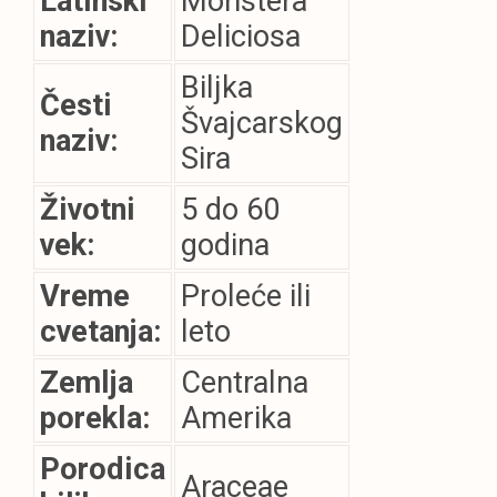
Latinski
Monstera
naziv:
Deliciosa
Biljka
Česti
Švajcarskog
naziv:
Sira
Životni
5 do 60
vek:
godina
Vreme
Proleće ili
cvetanja:
leto
Zemlja
Centralna
porekla:
Amerika
Porodica
Araceae