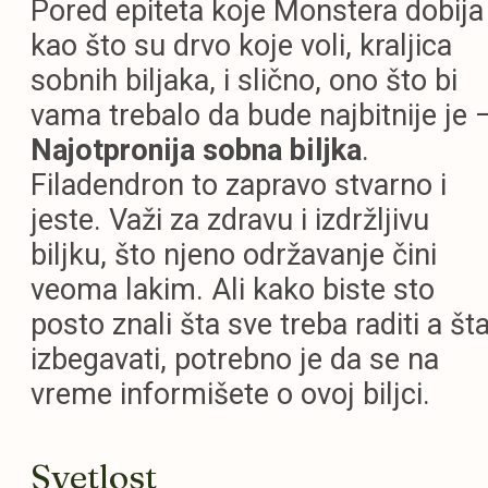
Pored epiteta koje Monstera dobija
kao što su drvo koje voli, kraljica
sobnih biljaka, i slično, ono što bi
vama trebalo da bude najbitnije je 
Najotpronija sobna biljka
.
Filadendron to zapravo stvarno i
jeste. Važi za zdravu i izdržljivu
biljku, što njeno održavanje čini
veoma lakim. Ali kako biste sto
posto znali šta sve treba raditi a št
izbegavati, potrebno je da se na
vreme informišete o ovoj biljci.
Svetlost