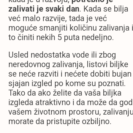
zalivati je svaki dan
. Kada se bilja
već malo razvije, tada je već
moguće smanjiti količinu zalivanja 
to činiti nekih 5 puta nedeljno.
Usled nedostatka vode ili zbog
neredovnog zalivanja, listovi biljke
se neće razviti i nećete dobiti bujan 
sjajan izgled po kome su poznati.
Tako da ako želite da vaša biljka
izgleda atraktivno i da može da god
vašem životnom prostoru, zalivanj
morate da pristupite ozbiljno.