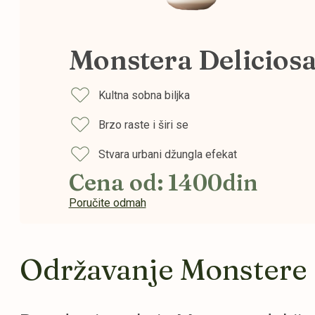
Monstera Delicios
Kultna sobna biljka
Brzo raste i širi se
Stvara urbani džungla efekat
Cena od: 1400din
Poručite odmah
Održavanje Monstere