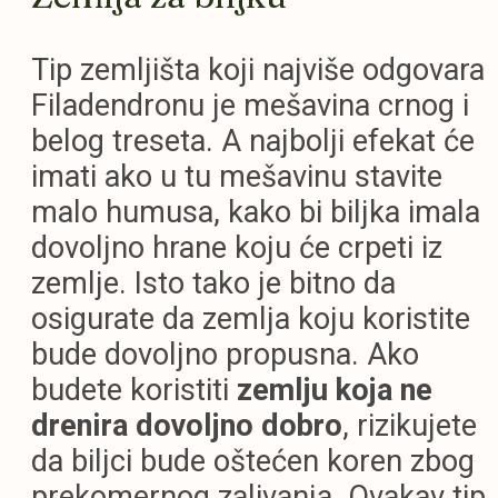
Tip zemljišta koji najviše odgovara
Filadendronu je mešavina crnog i
belog treseta. A najbolji efekat će
imati ako u tu mešavinu stavite
malo humusa, kako bi biljka imala
dovoljno hrane koju će crpeti iz
zemlje. Isto tako je bitno da
osigurate da zemlja koju koristite
bude dovoljno propusna. Ako
budete koristiti
zemlju koja ne
drenira dovoljno dobro
, rizikujete
da biljci bude oštećen koren zbog
prekomernog zalivanja. Ovakav tip