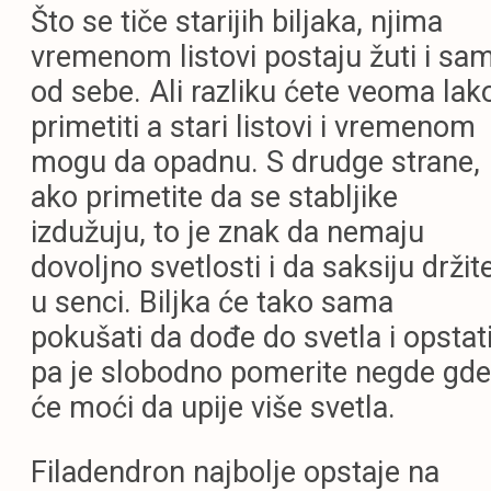
Što se tiče starijih biljaka, njima
vremenom listovi postaju žuti i sam
od sebe. Ali razliku ćete veoma lak
primetiti a stari listovi i vremenom
mogu da opadnu. S drudge strane,
ako primetite da se stabljike
izdužuju, to je znak da nemaju
dovoljno svetlosti i da saksiju držit
u senci. Biljka će tako sama
pokušati da dođe do svetla i opstati
pa je slobodno pomerite negde gde
će moći da upije više svetla.
Filadendron najbolje opstaje na