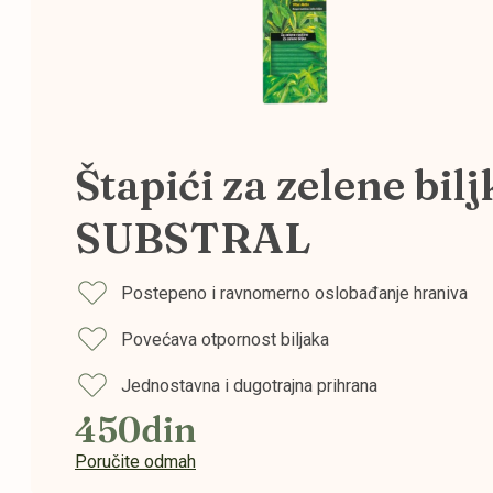
Štapići za zelene bilj
SUBSTRAL
Postepeno i ravnomerno oslobađanje hraniva
Povećava otpornost biljaka
Jednostavna i dugotrajna prihrana
450din
Poručite odmah