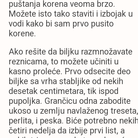
puštanja korena veoma brzo.
Možete isto tako staviti i izbojak u
vodi kako bi sam prvo pusito
korene.
Ako rešite da biljku razmnožavate
reznicama, to možete učiniti u
kasno proleće. Prvo odsecite deo
biljke sa vrha stabljike od nekih
desetak centimetara, tik ispod
pupoljka. Grančicu odna zabodite
ukoso u zemlju navlaženog treseta
perlita, i peska. Biće potrebno neki
četiri nedelja da izbije prvi list, a