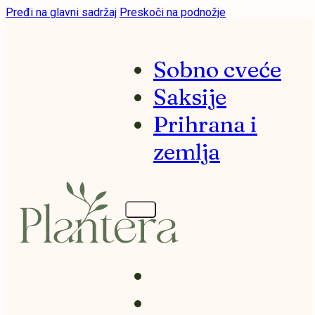
Pređi na glavni sadržaj
Preskoči na podnožje
Sobno cveće
Saksije
Prihrana i
zemlja
Sobno cveće
Saksije