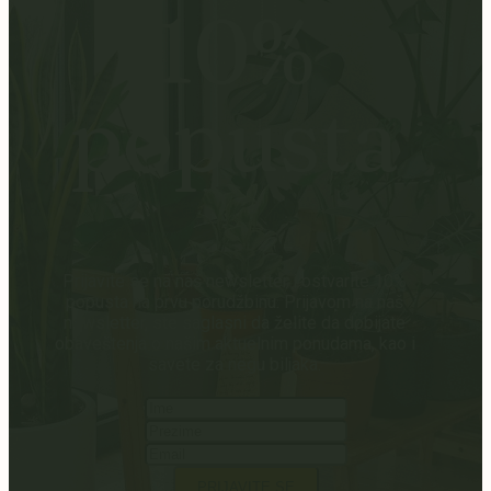
10%
popusta
Prijavite se na naš newsletter i ostvarite 10%
popusta na prvu porudžbinu. Prijavom na naš
newsletter, ste saglasni da želite da dobijate
obaveštenja o našim aktuelnim ponudama, kao i
savete za negu biljaka.
PRIJAVITE SE