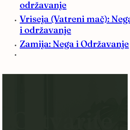
održavanje
Vriseja (Vatreni mač): Neg
i održavanje
Zamija: Nega i Održavanje
Ostvarite