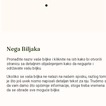
Prihrana i
zemlja
Nega Biljaka
Pronađite naziv vaše biljke i kliknite na isti kako bi otvorili
stranicu sa detaljnim objašnjenjem kako da negujete i
održavate vašu biljku.
Ukoliko se vaša biljka ne nalazi na našem spisku, razlog to
je što još uvek nismo napisali detaljan tekst za nju. Trudimo 
da vam damo što opširnije informacije, stoga treba vremena
da se obrade sve moguće biljke.