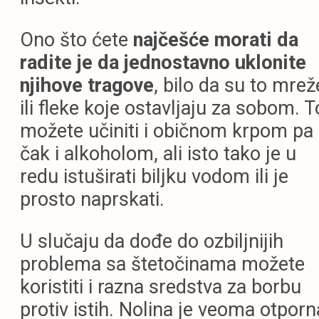
Ono što ćete
najčešće morati da
radite je da jednostavno uklonite
njihove tragove
, bilo da su to mrež
ili fleke koje ostavljaju za sobom. T
možete učiniti i običnom krpom pa
čak i alkoholom, ali isto tako je u
redu istuširati biljku vodom ili je
prosto naprskati.
U slučaju da dođe do ozbiljnijih
problema sa štetočinama možete
koristiti i razna sredstva za borbu
protiv istih. Nolina je veoma otporn