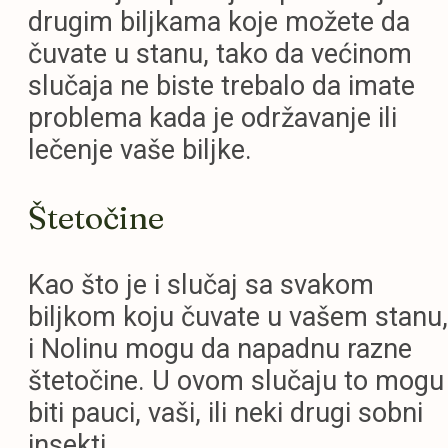
drugim biljkama koje možete da
čuvate u stanu, tako da većinom
slučaja ne biste trebalo da imate
problema kada je održavanje ili
lečenje vaše biljke.
Štetočine
Kao što je i slučaj sa svakom
biljkom koju čuvate u vašem stanu,
i Nolinu mogu da napadnu razne
štetočine. U ovom slučaju to mogu
biti pauci, vaši, ili neki drugi sobni
insekti.