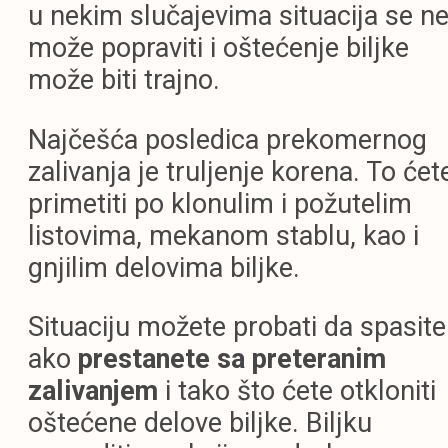
u nekim slučajevima situacija se n
može popraviti i oštećenje biljke
može biti trajno.
Najčešća posledica prekomernog
zalivanja je truljenje korena. To ćet
primetiti po klonulim i požutelim
listovima, mekanom stablu, kao i
gnjilim delovima biljke.
Situaciju možete probati da spasite
ako
prestanete sa preteranim
zalivanjem
i tako što ćete otkloniti
oštećene delove biljke. Biljku