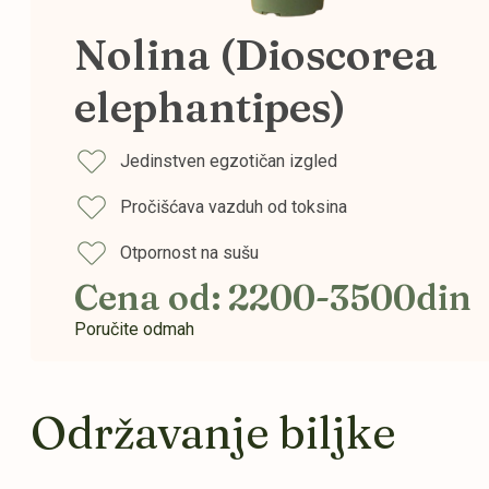
Nolina (Dioscorea
elephantipes)
Jedinstven egzotičan izgled
Pročišćava vazduh od toksina
Otpornost na sušu
Cena od: 2200-3500din
Poručite odmah
Održavanje biljke