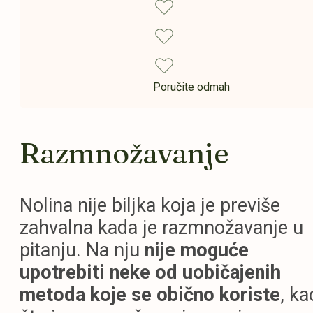
Poručite odmah
Razmnožavanje
Nolina nije biljka koja je previše
zahvalna kada je razmnožavanje u
pitanju. Na nju
nije moguće
upotrebiti neke od uobičajenih
metoda koje se obično koriste
, ka