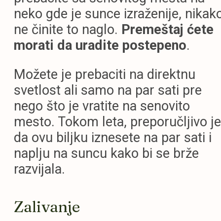
neko gde je sunce izraženije, nikak
ne činite to naglo.
Premeštaj ćete
morati da uradite postepeno
.
Možete je prebaciti na direktnu
svetlost ali samo na par sati pre
nego što je vratite na senovito
mesto. Tokom leta, preporučljivo je
da ovu biljku iznesete na par sati i
naplju na suncu kako bi se brže
razvijala.
Zalivanje