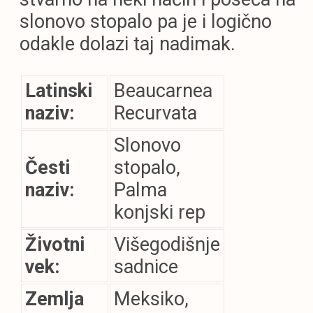
slonovo stopalo pa je i logično
odakle dolazi taj nadimak.
Latinski
Beaucarnea
naziv:
Recurvata
Slonovo
Česti
stopalo,
naziv:
Palma
konjski rep
Životni
Višegodišnje
vek:
sadnice
Zemlja
Meksiko,