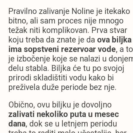
Pravilno zalivanje Noline je itekako
bitno, ali sam proces nije mnogo
težak niti komplikovan. Prva stvar
koju treba da znate je da
ova biljka
ima sopstveni rezervoar vode
, a to
je izbočenje koje se nalazi u donje
delu stabla. Biljka će tu po svojoj
prirodi skladištiti vodu kako bi
preživela duže periode bez nje.
Obično, ovu biljku je dovoljno
zalivati nekoliko puta u mesec
dana
, dok se u letnjem periodu