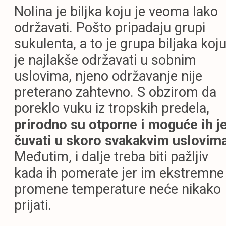
Nolina je biljka koju je veoma lako
održavati. Pošto pripadaju grupi
sukulenta, a to je grupa biljaka koj
je najlakše održavati u sobnim
uslovima, njeno održavanje nije
preterano zahtevno. S obzirom da
poreklo vuku iz tropskih predela,
prirodno su otporne i moguće ih j
čuvati u skoro svakakvim uslovim
Međutim, i dalje treba biti pažljiv
kada ih pomerate jer im ekstremne
promene temperature neće nikako
prijati.