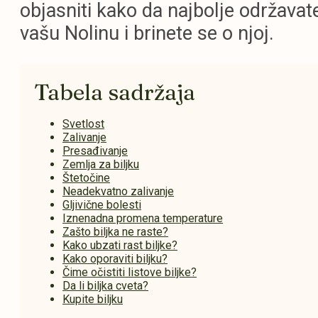
objasniti kako da najbolje održavat
vašu Nolinu i brinete se o njoj.
Tabela sadržaja
Svetlost
Zalivanje
Presađivanje
Zemlja za biljku
Štetočine
Neadekvatno zalivanje
Gljivične bolesti
Iznenadna promena temperature
Zašto biljka ne raste?
Kako ubzati rast biljke?
Kako oporaviti biljku?
Čime očistiti listove biljke?
Da li biljka cveta?
Kupite biljku