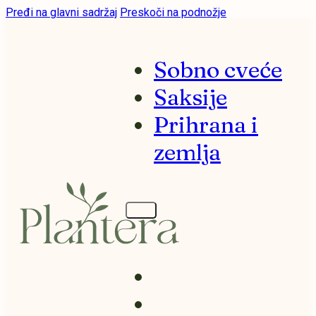
Pređi na glavni sadržaj
Preskoči na podnožje
Sobno cveće
Saksije
Prihrana i
zemlja
Sobno cveće
Saksije