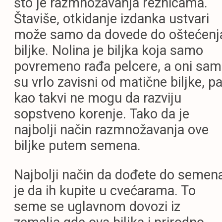
što je razmnožavanja reznicama.
Štaviše, otkidanje izdanka ustvari
može samo da dovede do oštećenj
biljke.
Nolina je biljka koja samo
povremeno rađa pelcere, a oni sam
su vrlo zavisni od matične biljke, p
kao takvi ne mogu da razviju
sopstveno korenje. Tako da je
najbolji način razmnožavanja ove
biljke putem semena.
Najbolji način da dođete do semen
je da ih kupite u cvećarama. To
seme se uglavnom dovozi iz