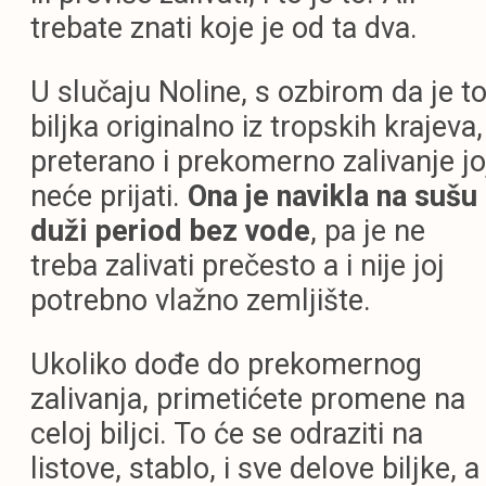
trebate znati koje je od ta dva.
U slučaju Noline, s ozbirom da je t
biljka originalno iz tropskih krajeva,
preterano i prekomerno zalivanje jo
neće prijati.
Ona je navikla na sušu 
duži period bez vode
, pa je ne
treba zalivati prečesto a i nije joj
potrebno vlažno zemljište.
Ukoliko dođe do prekomernog
zalivanja, primetićete promene na
celoj biljci. To će se odraziti na
listove, stablo, i sve delove biljke, a