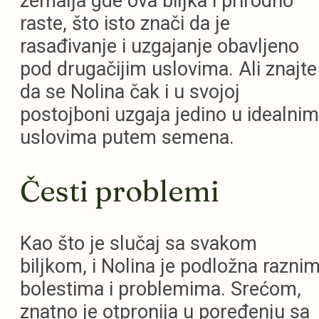
zemalja gde ova biljka i prirodno
raste, što isto znači da je
rasađivanje i uzgajanje obavljeno
pod drugačijim uslovima. Ali znajte
da se Nolina čak i u svojoj
postojboni uzgaja jedino u idealnim
uslovima putem semena.
Česti problemi
Kao što je slučaj sa svakom
biljkom, i Nolina je podložna razni
bolestima i problemima. Srećom,
znatno je otpronija u poređenju sa