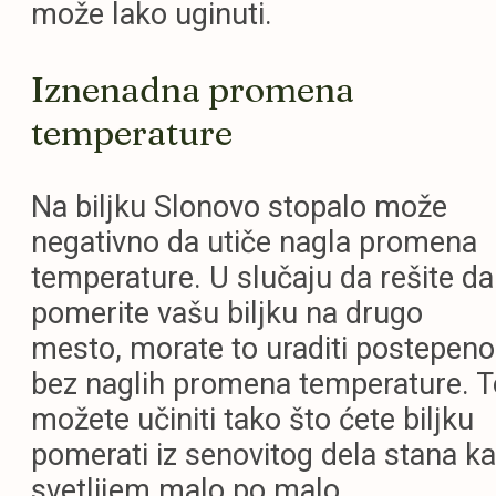
može lako uginuti.
Iznenadna promena
temperature
Na biljku Slonovo stopalo može
negativno da utiče nagla promena
temperature. U slučaju da rešite da
pomerite vašu biljku na drugo
mesto, morate to uraditi postepeno 
bez naglih promena temperature. T
možete učiniti tako što ćete biljku
pomerati iz senovitog dela stana ka
svetlijem malo po malo.