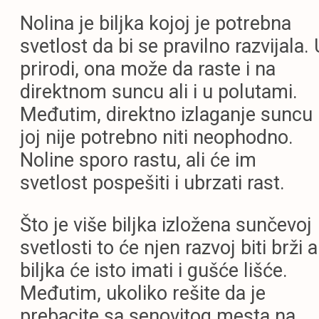
Nolina je biljka kojoj je potrebna
svetlost da bi se pravilno razvijala. 
prirodi, ona može da raste i na
direktnom suncu ali i u polutami.
Međutim, direktno izlaganje suncu
joj nije potrebno niti neophodno.
Noline sporo rastu, ali će im
svetlost pospešiti i ubrzati rast.
Što je više biljka izložena sunčevoj
svetlosti to će njen razvoj biti brži a
biljka će isto imati i gušće lišće.
Međutim, ukoliko rešite da je
prebacite sa senovitog mesta na