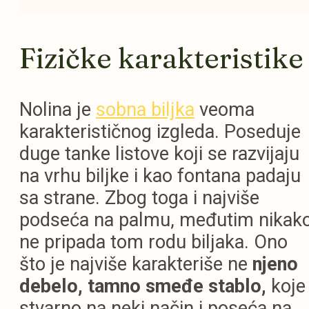
Fizičke karakteristik
Nolina je
sobna biljka
veoma
karakterističnog izgleda. Poseduje
duge tanke listove koji se razvijaju
na vrhu biljke i kao fontana padaju
sa strane. Zbog toga i najviše
podseća na palmu, međutim nikak
ne pripada tom rodu biljaka. Ono
što je najviše karakteriše ne
njeno
debelo, tamno smeđe stablo,
koje
stvarno na neki način i poseća na