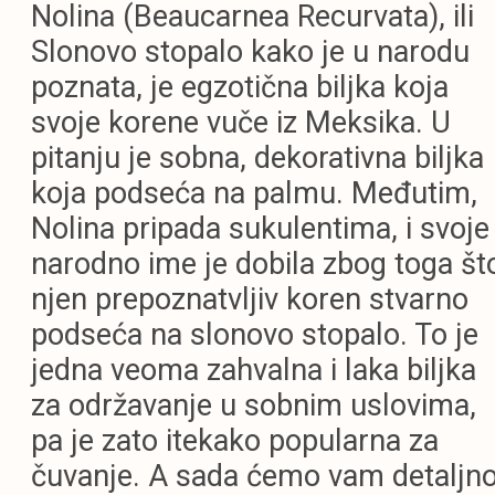
Nolina (Beaucarnea Recurvata), ili
Slonovo stopalo kako je u narodu
poznata, je egzotična biljka koja
svoje korene vuče iz Meksika. U
pitanju je sobna, dekorativna biljka
koja podseća na palmu. Međutim,
Nolina pripada sukulentima, i svoje
narodno ime je dobila zbog toga št
njen prepoznatvljiv koren stvarno
podseća na slonovo stopalo. To je
jedna veoma zahvalna i laka biljka
za održavanje u sobnim uslovima,
pa je zato itekako popularna za
čuvanje. A sada ćemo vam detaljn