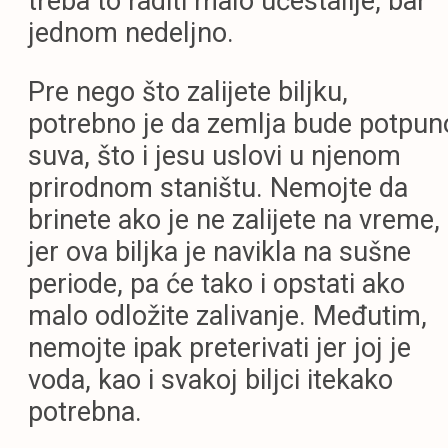
treba to raditi malo učestalije, bar
jednom nedeljno.
Pre nego što zalijete biljku,
potrebno je da zemlja bude potpun
suva, što i jesu uslovi u njenom
prirodnom staništu. Nemojte da
brinete ako je ne zalijete na vreme,
jer ova biljka je navikla na sušne
periode, pa će tako i opstati ako
malo odložite zalivanje. Međutim,
nemojte ipak preterivati jer joj je
voda, kao i svakoj biljci itekako
potrebna.