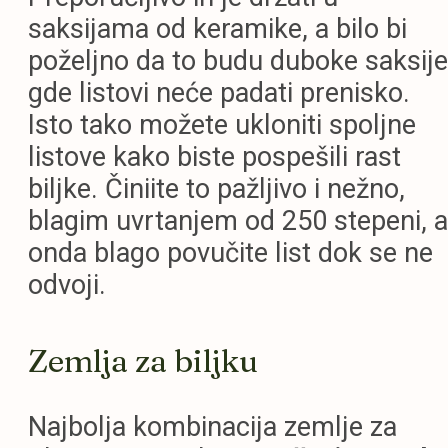
saksijama od keramike, a bilo bi
poželjno da to budu duboke saksije
gde listovi neće padati prenisko.
Isto tako možete ukloniti spoljne
listove kako biste pospešili rast
biljke. Činiite to pažljivo i nežno,
blagim uvrtanjem od 250 stepeni, a
onda blago povučite list dok se ne
odvoji.
Zemlja za biljku
Najbolja kombinacija zemlje za