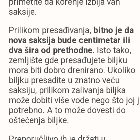
primetite da korenje izbija van
saksije.
Prilikom presađivanja,
bitno je da
nova saksija bude centimetar ili
dva šira od prethodne
. Isto tako,
zemljište gde presađujete biljku
mora biti dobro drenirano. Ukoliko
biljku presadite u znatno veću
saksiju, prilikom zalivanja biljka
može dobiti više vode nego što joj 
potrebno. A to može dovesti do
oštećenja biljke.
Preporučljivo ih je držati u