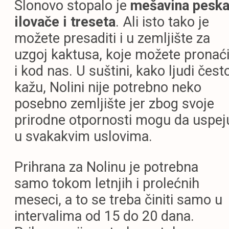
Slonovo stopalo je
mešavina peska
ilovače i treseta
. Ali isto tako je
možete presaditi i u zemljište za
uzgoj kaktusa, koje možete pronać
i kod nas. U suštini, kako ljudi čest
kažu, Nolini nije potrebno neko
posebno zemljište jer zbog svoje
prirodne otpornosti mogu da uspej
u svakakvim uslovima.
Prihrana za Nolinu je potrebna
samo tokom letnjih i prolećnih
meseci, a to se treba činiti samo u
intervalima od 15 do 20 dana.