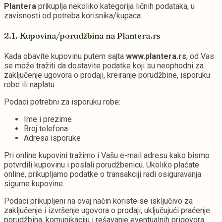
Plantera
prikuplja nekoliko kategorija ličnih podataka, u
zavisnosti od potreba korisnika/kupaca.
2.1. Kupovina/porudžbina na Plantera.rs
Kada obavite kupovinu putem sajta
www.plantera.rs
, od Vas
se može tražiti da dostavite podatke koji su neophodni za
zaključenje ugovora o prodaji, kreiranje porudžbine, isporuku
robe ili naplatu.
Podaci potrebni za isporuku robe:
Ime i prezime
Broj telefona
Adresa isporuke
Pri online kupovini tražimo i Vašu e-mail adresu kako bismo
potvrdili kupovinu i poslali porudžbenicu. Ukoliko plaćate
online, prikupljamo podatke o transakciji radi osiguravanja
sigurne kupovine.
Podaci prikupljeni na ovaj način koriste se isključivo za
zaključenje i izvršenje ugovora o prodaji, uključujući praćenje
porudžbina, komunikaciju i rešavanje eventualnih prigovora.