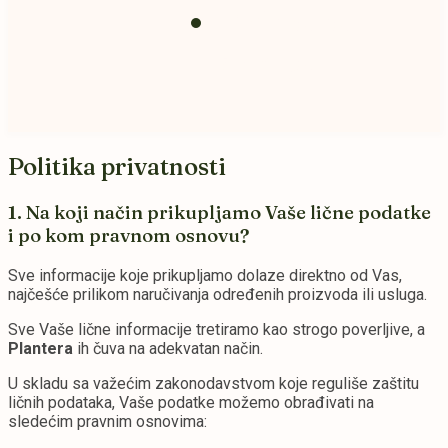
Prihrana i
zemlja
Politika privatnosti
1. Na koji način prikupljamo Vaše lične podatke
i po kom pravnom osnovu?
Sve informacije koje prikupljamo dolaze direktno od Vas,
najčešće prilikom naručivanja određenih proizvoda ili usluga.
Sve Vaše lične informacije tretiramo kao strogo poverljive, a
Plantera
ih čuva na adekvatan način.
U skladu sa važećim zakonodavstvom koje reguliše zaštitu
ličnih podataka, Vaše podatke možemo obrađivati na
sledećim pravnim osnovima: