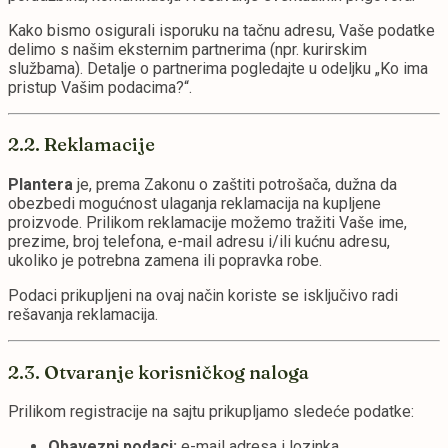
Kako bismo osigurali isporuku na tačnu adresu, Vaše podatke
delimo s našim eksternim partnerima (npr. kurirskim
službama). Detalje o partnerima pogledajte u odeljku „Ko ima
pristup Vašim podacima?“.
2.2. Reklamacije
Plantera
je, prema Zakonu o zaštiti potrošača, dužna da
obezbedi mogućnost ulaganja reklamacija na kupljene
proizvode. Prilikom reklamacije možemo tražiti Vaše ime,
prezime, broj telefona, e-mail adresu i/ili kućnu adresu,
ukoliko je potrebna zamena ili popravka robe.
Podaci prikupljeni na ovaj način koriste se isključivo radi
rešavanja reklamacija.
2.3. Otvaranje korisničkog naloga
Prilikom registracije na sajtu prikupljamo sledeće podatke:
Obavezni podaci:
e-mail adresa i lozinka.