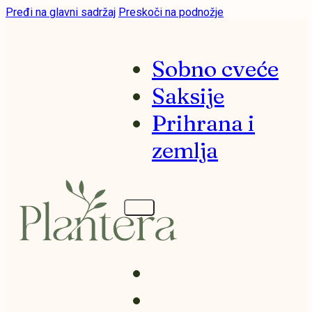
Pređi na glavni sadržaj
Preskoči na podnožje
Sobno cveće
Saksije
Prihrana i
zemlja
Sobno cveće
Saksije