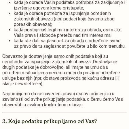
kada je obrada Vaših podataka potrebna za zaključenje i
izvršenje ugovora kome pristupate;
kada je obrada potrebna za ispunjenje određenih
zakonskih obaveza (npr. podaci koje čuvamo zbog
poreskih obaveza);
kada postoji naš legitimni interes za obradu, osim ako
Vaša prava i slobode pretežu nad tim interesima;
kada ste dali saglasnost za obradu u određene svrhe,
uz pravo da tu saglasnost povučete u bilo kom trenutku.
Obavezno je dostavljanje samo onih podataka koji su
neophodni za ispunjenje zakonskih obaveza. Dostavljanje
drugih podataka je dobrovoljno, ali imajte na umu da u
određenim situacijama nećemo moći da pružimo određene
usluge bez njih (npr. dostava proizvoda na kućnu adresu ili
slanje newsletter-a).
Napominjemo da se navedeni pravni osnovi primenjuju u
zavisnosti od svrhe prikupljanja podataka, o čemu ćemo Vas
obavestiti u svakom konkretnom slučaju.
2. Koje podatke prikupljamo od Vas?