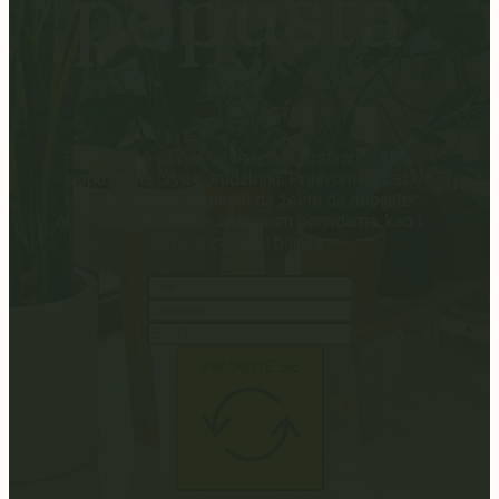
popusta
Prijavite se na naš newsletter i ostvarite 10%
popusta na prvu porudžbinu. Prijavom na naš
newsletter, ste saglasni da želite da dobijate
obaveštenja o našim aktuelnim ponudama, kao i
savete za negu biljaka.
PRIJAVITE SE