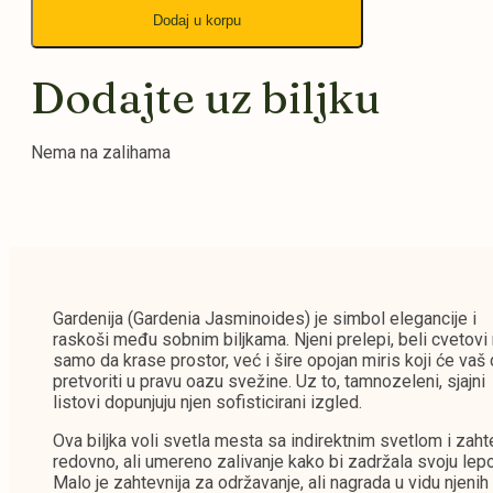
Dodaj u korpu
Dodajte uz biljku
Nema na zalihama
Gardenija (Gardenia Jasminoides) je simbol elegancije i
raskoši među sobnim biljkama. Njeni prelepi, beli cvetovi
samo da krase prostor, već i šire opojan miris koji će va
pretvoriti u pravu oazu svežine. Uz to, tamnozeleni, sjajni
listovi dopunjuju njen sofisticirani izgled.
Ova biljka voli svetla mesta sa indirektnim svetlom i zah
redovno, ali umereno zalivanje kako bi zadržala svoju lepo
Malo je zahtevnija za održavanje, ali nagrada u vidu njenih