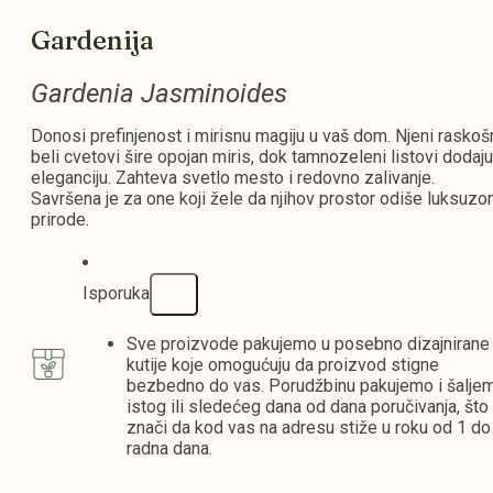
Gardenija
Gardenia Jasminoides
Donosi prefinjenost i mirisnu magiju u vaš dom. Njeni raskošn
beli cvetovi šire opojan miris, dok tamnozeleni listovi dodaju
eleganciju. Zahteva svetlo mesto i redovno zalivanje.
Savršena je za one koji žele da njihov prostor odiše luksuz
prirode.
Isporuka
Sve proizvode pakujemo u posebno dizajnirane
kutije koje omogućuju da proizvod stigne
bezbedno do vas. Porudžbinu pakujemo i šalje
istog ili sledećeg dana od dana poručivanja, što
znači da kod vas na adresu stiže u roku od 1 do
radna dana.