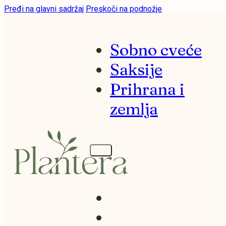
Pređi na glavni sadržaj
Preskoči na podnožje
Sobno cveće
Saksije
Prihrana i
zemlja
Sobno cveće
Saksije