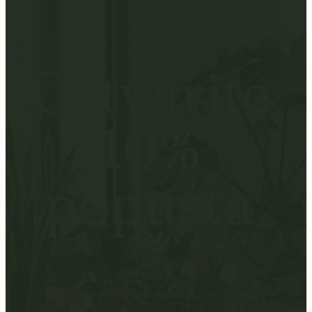
Ostvarite
10%
popusta
Prijavite se na naš newsletter i ostvarite 10%
popusta na prvu porudžbinu. Prijavom na naš