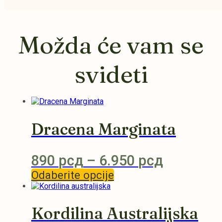
Možda će vam se
svideti
Dracena Marginata
Raspon
890
рсд
–
6.950
рсд
Odaberite opcije
Ovaj
cena:
proizvod
od
ima
više
890 рсд
Kordilina Australijska
varijanti.
Opcije