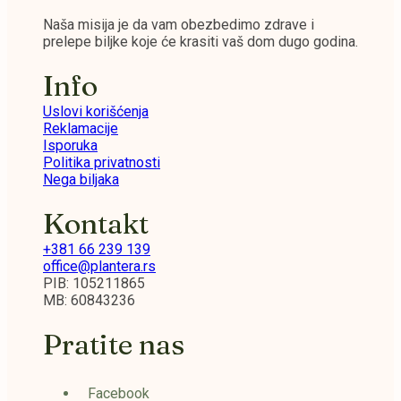
Naša misija je da vam obezbedimo zdrave i
prelepe biljke koje će krasiti vaš dom dugo godina.
Info
Uslovi korišćenja
Reklamacije
Isporuka
Politika privatnosti
Nega biljaka
Kontakt
+381 66 239 139
office@plantera.rs
PIB: 105211865
MB: 60843236
Pratite nas
Facebook