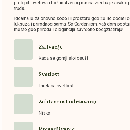
prelepih cvetova i božanstvenog mirisa vredna je svakog
truda.
Idealna je za dnevne sobe ili prostore gde želite dodati 
luksuza i prirodnog šarma. Sa Gardenijom, vaš dom posta
mesto gde priroda i elegancija savršeno koegzistiraju!
Zalivanje
Kada se gornji sloj osuši
Svetlost
Direktna svetlost
Zahtevnost održavanja
Niska
Presadjivanje