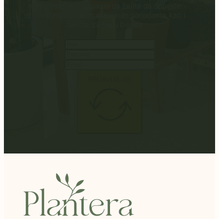
newsletter, ste saglasni da želite da dobijate
obaveštenja o našim aktuelnim ponudama, kao i
savete za negu biljaka.
PRIJAVITE SE