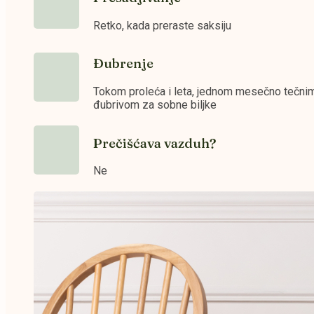
Retko, kada preraste saksiju
Đubrenje
Tokom proleća i leta, jednom mesečno tečni
đubrivom za sobne biljke
Prečišćava vazduh?
Ne