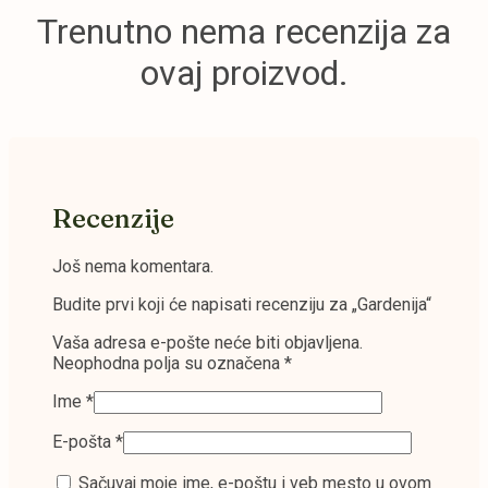
mogu
Trenutno nema recenzija za
biti
izabrane
ovaj proizvod.
na
stranici
proizvoda.
Recenzije
Još nema komentara.
Budite prvi koji će napisati recenziju za „Gardenija“
Vaša adresa e-pošte neće biti objavljena.
Neophodna polja su označena
*
Ime
*
E-pošta
*
Sačuvaj moje ime, e-poštu i veb mesto u ovom