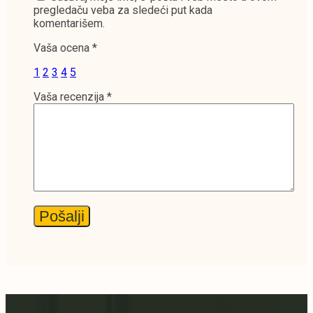
pregledaču veba za sledeći put kada
komentarišem.
Vaša ocena
*
1
2
3
4
5
Vaša recenzija
*