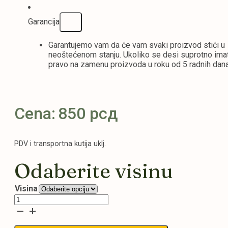
Garancija
Garantujemo vam da će vam svaki proizvod stići u
neoštećenom stanju. Ukoliko se desi suprotno ima
pravo na zamenu proizvoda u roku od 5 radnih dana
Cena:
850
рсд
PDV i transportna kutija uklj.
Odaberite visinu
Visina
Gardenija
količina