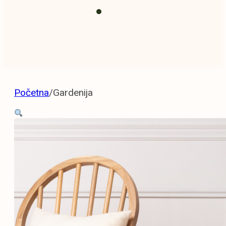
Prihrana i
zemlja
Početna
/
Gardenija