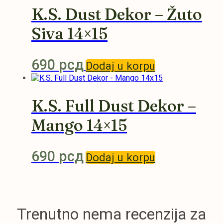
K.S. Dust Dekor – Žuto
Siva 14×15
690
рсд
Dodaj u korpu
K.S. Full Dust Dekor –
Mango 14×15
690
рсд
Dodaj u korpu
Trenutno nema recenzija za