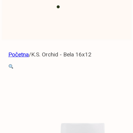
Prihrana i
zemlja
Početna
/
K.S. Orchid - Bela 16x12