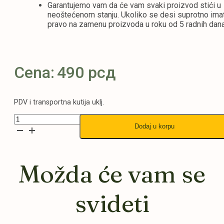
Garantujemo vam da će vam svaki proizvod stići u
neoštećenom stanju. Ukoliko se desi suprotno ima
pravo na zamenu proizvoda u roku od 5 radnih dana
Cena:
490
рсд
PDV i transportna kutija uklj.
K.S.
Dodaj u korpu
Orchid
-
Bela
16x12
Možda će vam se
količina
svideti