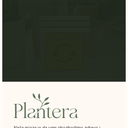
obaveštenja o našim aktuelnim ponudama, kao i
savete za negu biljaka.
PRIJAVITE SE
Naša misija je da vam obezbedimo zdrave i