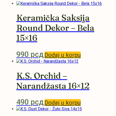
Keramička Saksija
Round Dekor – Bela
15×16
990
рсд
Dodaj u korpu
K.S. Orchid –
Narandžasta 16×12
490
рсд
Dodaj u korpu