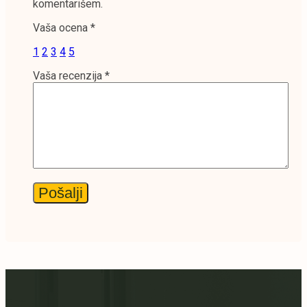
komentarišem.
Vaša ocena
*
1
2
3
4
5
Vaša recenzija
*