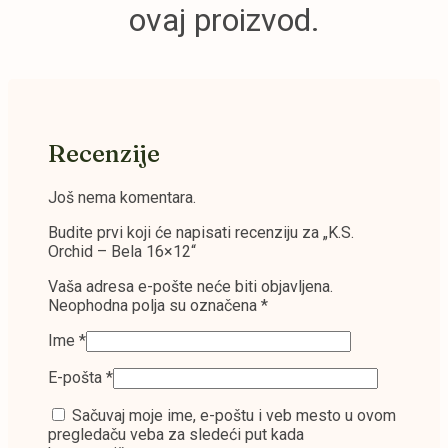
ovaj proizvod.
Recenzije
Još nema komentara.
Budite prvi koji će napisati recenziju za „K.S.
Orchid – Bela 16×12“
Vaša adresa e-pošte neće biti objavljena.
Neophodna polja su označena
*
Ime
*
E-pošta
*
Sačuvaj moje ime, e-poštu i veb mesto u ovom
pregledaču veba za sledeći put kada