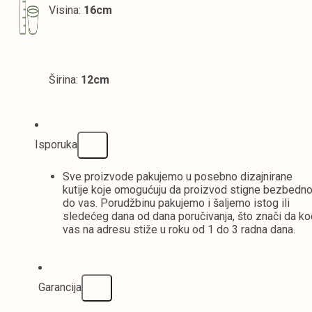
Visina:
16cm
Širina:
12cm
Isporuka
Sve proizvode pakujemo u posebno dizajnirane
kutije koje omogućuju da proizvod stigne bezbedn
do vas. Porudžbinu pakujemo i šaljemo istog ili
sledećeg dana od dana poručivanja, što znači da k
vas na adresu stiže u roku od 1 do 3 radna dana.
Garancija