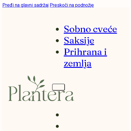
Pređi na glavni sadržaj
Preskoči na podnožje
Sobno cveće
Saksije
Prihrana i
zemlja
Sobno cveće
Saksije