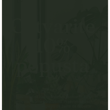
Ostvarite
10%
popusta
Prijavite se na naš newsletter i ostvarite 10%
popusta na prvu porudžbinu. Prijavom na naš
newsletter, ste saglasni da želite da dobijate