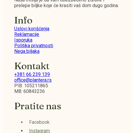
prelepe biljke koje će krasiti vaš dom dugo godina.
Info
Uslovi korišćenja
Reklamacije
Isporuka
Politika privatnosti
Nega biljaka
Kontakt
+381 66 239 139
office@plantera.rs
PIB: 105211865
MB: 60843236
Pratite nas
Facebook
Instagram