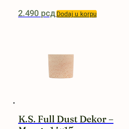
2.490
рсд
Dodaj u korpu
K.S. Full Dust Dekor –