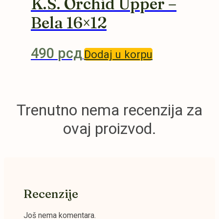
K.S. Orchid Upper –
Bela 16×12
490
рсд
Dodaj u korpu
Trenutno nema recenzija za
ovaj proizvod.
Recenzije
Još nema komentara.