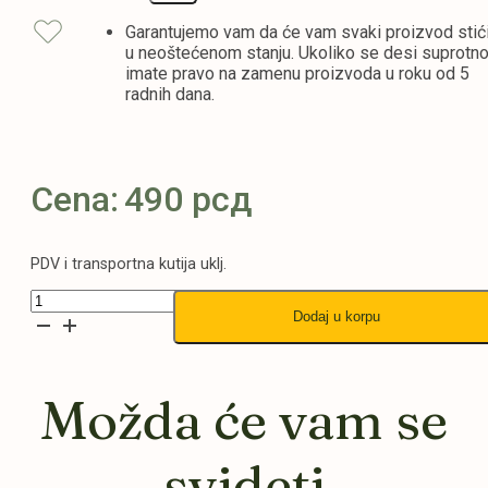
Garantujemo vam da će vam svaki proizvod stić
u neoštećenom stanju. Ukoliko se desi suprotn
imate pravo na zamenu proizvoda u roku od 5
radnih dana.
Cena:
490
рсд
PDV i transportna kutija uklj.
K.S.
Dodaj u korpu
Orchid
Upper
-
Bakarna
Možda će vam se
16x12
količina
svideti