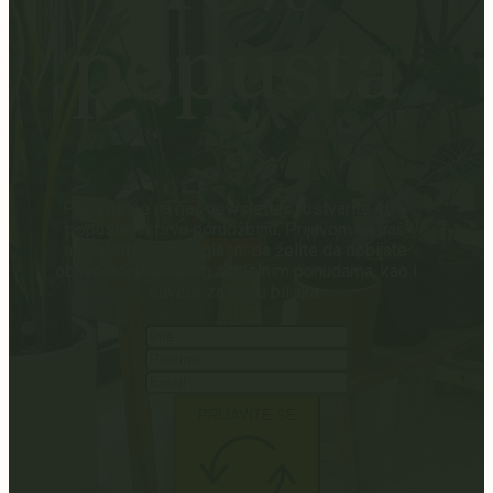
popusta
Prijavite se na naš newsletter i ostvarite 10%
popusta na prvu porudžbinu. Prijavom na naš
newsletter, ste saglasni da želite da dobijate
obaveštenja o našim aktuelnim ponudama, kao i
savete za negu biljaka.
PRIJAVITE SE