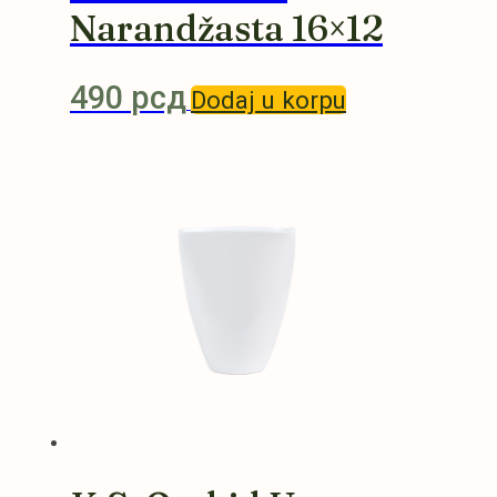
Narandžasta 16×12
490
рсд
Dodaj u korpu