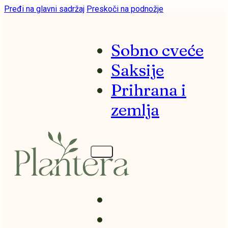
Pređi na glavni sadržaj
Preskoči na podnožje
Sobno cveće
Saksije
Prihrana i
zemlja
Sobno cveće
Saksije