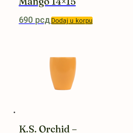
Mango 14×15
690
рсд
Dodaj u korpu
K.S. Orchid –