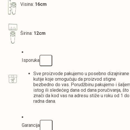
Visina:
16cm
Širina:
12cm
Isporuka
Sve proizvode pakujemo u posebno dizajnirane
kutije koje omogućuju da proizvod stigne
bezbedno do vas. Porudžbinu pakujemo i šalje
istog ili sledećeg dana od dana poručivanja, što
znači da kod vas na adresu stiže u roku od 1 do
radna dana.
Garancija