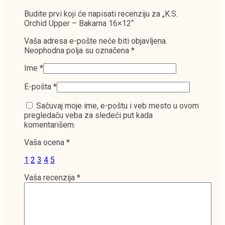
Budite prvi koji će napisati recenziju za „K.S.
Orchid Upper – Bakarna 16×12“
Vaša adresa e-pošte neće biti objavljena.
Neophodna polja su označena
*
Ime
*
E-pošta
*
Sačuvaj moje ime, e-poštu i veb mesto u ovom
pregledaču veba za sledeći put kada
komentarišem.
Vaša ocena
*
1
2
3
4
5
Vaša recenzija
*