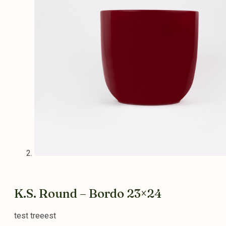
K.S. Round – Bordo 23×24
test treeest