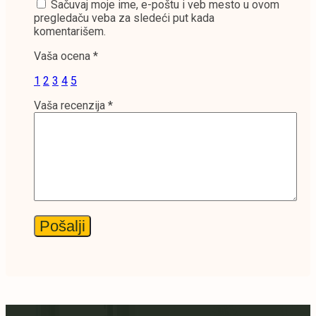
Sačuvaj moje ime, e-poštu i veb mesto u ovom
pregledaču veba za sledeći put kada
komentarišem.
Vaša ocena
*
1
2
3
4
5
Vaša recenzija
*