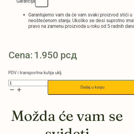
Garancija
Garantujemo vam da će vam svaki proizvod stići u
neoštećenom stanju. Ukoliko se desi suprotno ima
pravo na zamenu proizvoda u roku od 5 radnih dana
Cena:
1.950
рсд
PDV i transportna kutija uklj.
K.S.
Dodaj u korpu
Round
-
Bordo
23x24
Možda će vam se
količina
svideti