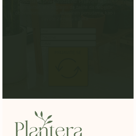
popusta na prvu porudžbinu. Prijavom na naš
newsletter, ste saglasni da želite da dobijate
obaveštenja o našim aktuelnim ponudama, kao i
savete za negu biljaka.
PRIJAVITE SE