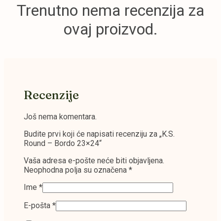
Trenutno nema recenzija za
ovaj proizvod.
Recenzije
Još nema komentara.
Budite prvi koji će napisati recenziju za „K.S.
Round – Bordo 23×24“
Vaša adresa e-pošte neće biti objavljena.
Neophodna polja su označena
*
Ime
*
E-pošta
*