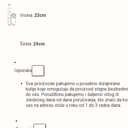
Visina:
23cm
Širina:
24cm
Isporuka
Sve proizvode pakujemo u posebno dizajnirane
kutije koje omogućuju da proizvod stigne bezbedn
do vas. Porudžbinu pakujemo i šaljemo istog ili
sledećeg dana od dana poručivanja, što znači da k
vas na adresu stiže u roku od 1 do 3 radna dana.