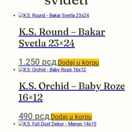
K.S. Round – Bakar
Svetla 23×24
1.250
рсд
Dodaj u korpu
K.S. Orchid – Baby Roze
16×12
490
рсд
Dodaj u korpu