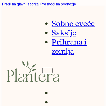
Pređi na glavni sadržaj
Preskoči na podnožje
Sobno cveće
Saksije
Prihrana i
zemlja
Sobno cveće
Saksije