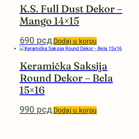
K.S. Full Dust Dekor –
Mango 14×15
690
рсд
Dodaj u korpu
Keramička Saksija
Round Dekor – Bela
15×16
990
рсд
Dodaj u korpu