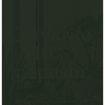
Ostvarite
10%
popusta
Prijavite se na naš newsletter i ostvarite 10%