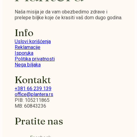
Naša misija je da vam obezbedimo zdrave i
prelepe biljke koje će krasiti vaš dom dugo godina.
Info
Uslovi korišćenja
Reklamacije
Isporuka
Politika privatnosti
Nega biljaka
Kontakt
+381 66 239 139
office@plantera.rs
PIB: 105211865
MB: 60843236
Pratite nas