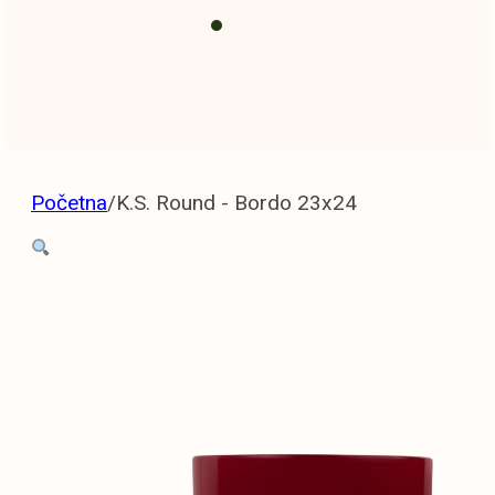
Prihrana i
zemlja
Početna
/
K.S. Round - Bordo 23x24